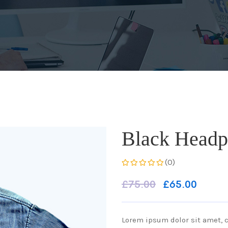
Black Head
(0)
£
75.00
£
65.00
Lorem ipsum dolor sit amet, c