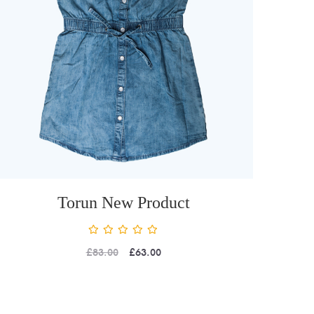
Torun New Product
£
83.00
£
63.00