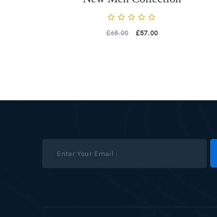
£
65.00
£
57.00