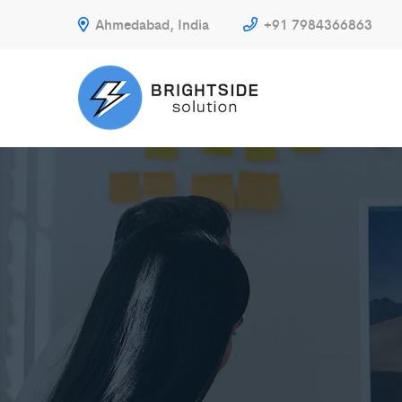
Ahmedabad, India
+91 7984366863