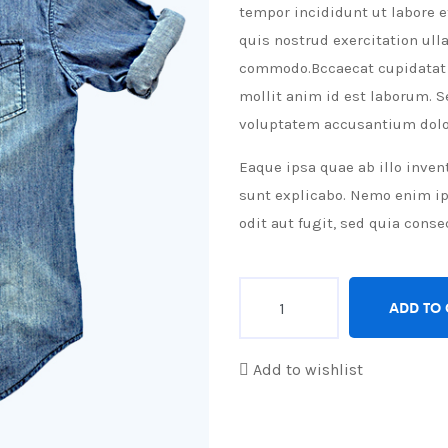
tempor incididunt ut labore 
quis nostrud exercitation ulla
commodo.Bccaecat cupidatat n
mollit anim id est laborum. S
voluptatem accusantium dol
Eaque ipsa quae ab illo invent
sunt explicabo. Nemo enim ip
odit aut fugit, sed quia cons
Quantity
ADD TO
Add to wishlist