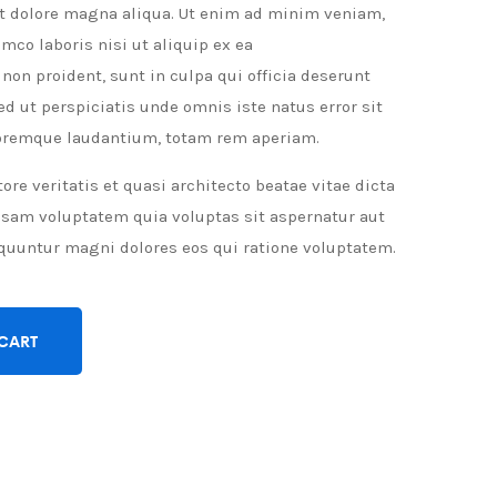
et dolore magna aliqua. Ut enim ad minim veniam,
mco laboris nisi ut aliquip ex ea
on proident, sunt in culpa qui officia deserunt
ed ut perspiciatis unde omnis iste natus error sit
oremque laudantium, totam rem aperiam.
ore veritatis et quasi architecto beatae vitae dicta
sam voluptatem quia voluptas sit aspernatur aut
equuntur magni dolores eos qui ratione voluptatem.
 CART